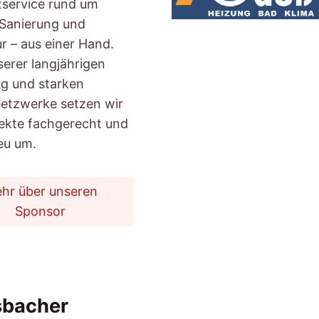
service rund um
Sanierung und
r – aus einer Hand.
erer langjährigen
g und starken
etzwerke setzen wir
jekte fachgerecht und
eu um.
hr über unseren
Sponsor
sbacher