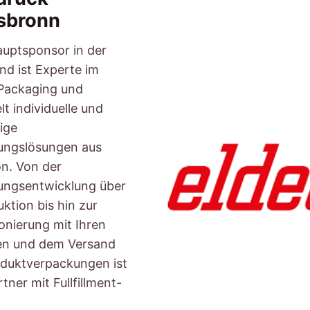
sbronn
uptsponsor in der
d ist Experte im
Packaging und
t individuelle und
ige
ungslösungen aus
on. Von der
ungsentwicklung über
ktion bis hin zur
onierung mit Ihren
en und dem Versand
oduktverpackungen ist
rtner mit Fullfillment-