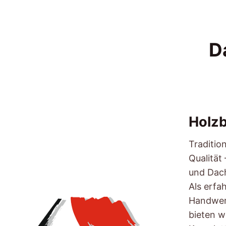
D
Holzb
Traditio
Qualität
und Dach
Als erfa
Handwer
bieten w