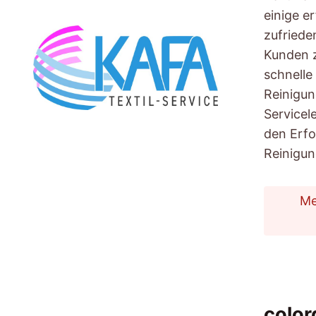
einige e
zufriede
Kunden z
schnelle
Reinigun
Servicel
den Erfo
Reinigun
Me
color