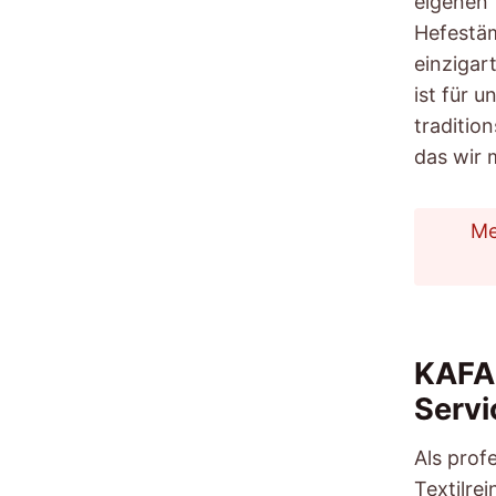
eigenen
Hefestä
einzigar
ist für 
traditio
das wir 
Me
KAFA 
Servi
Als profe
Textilrei