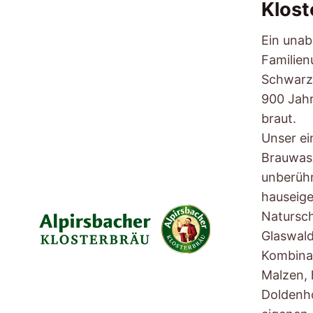
Klost
Ein una
Familie
Schwarzw
900 Jahr
braut.
Unser ei
Brauwas
unberühr
hauseig
Natursc
Glaswald
Kombina
Malzen,
Doldenh