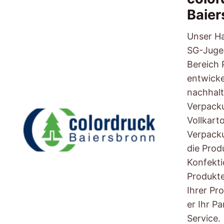
Baier
Unser Ha
SG-Jugen
Bereich 
entwickel
nachhalt
Verpack
Vollkart
Verpack
die Produ
Konfekti
Produkt
Ihrer Pr
er Ihr Pa
Service.