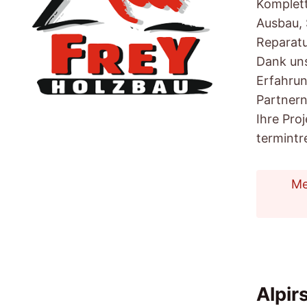
Komplett
Ausbau, 
Reparatu
Dank uns
Erfahrun
Partnern
Ihre Pro
termintr
Me
Alpir