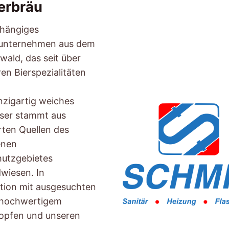
erbräu
bhängiges
nunternehmen aus dem
ald, das seit über
en Bierspezialitäten
nzigartig weiches
ser stammt aus
ten Quellen des
enen
hutzgebietes
wiesen. In
tion mit ausgesuchten
 hochwertigem
opfen und unseren