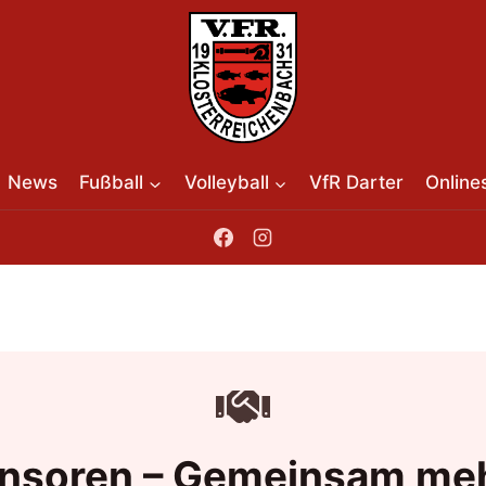
News
Fußball
Volleyball
VfR Darter
Online
nsoren – Gemeinsam meh